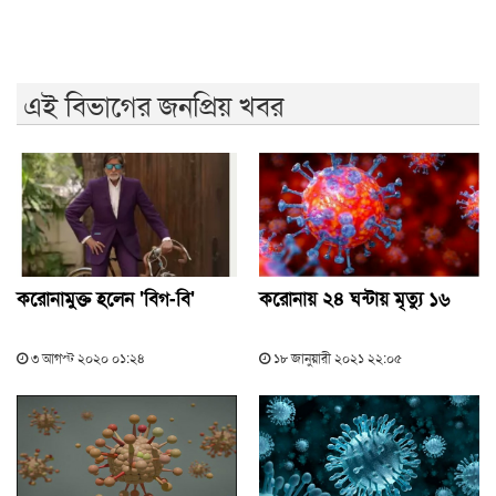
এই বিভাগের জনপ্রিয় খবর
করোনামুক্ত হলেন 'বিগ-বি'
করোনায় ২৪ ঘন্টায় মৃত্যু ১৬
৩ আগস্ট ২০২০ ০১:২৪
১৮ জানুয়ারী ২০২১ ২২:০৫