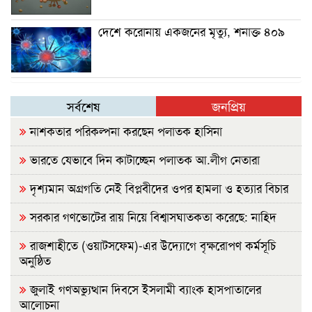
দেশে করোনায় একজনের মৃত্যু, শনাক্ত ৪০৯
সর্বশেষ
জনপ্রিয়
নাশকতার পরিকল্পনা করছেন পলাতক হাসিনা
ভারতে যেভাবে দিন কাটাচ্ছেন পলাতক আ.লীগ নেতারা
দৃশ্যমান অগ্রগতি নেই বিপ্লবীদের ওপর হামলা ও হত্যার বিচার
সরকার গণভোটের রায় নিয়ে বিশ্বাসঘাতকতা করেছে: নাহিদ
রাজশাহীতে (ওয়াটসফেম)-এর উদ্যোগে বৃক্ষরোপণ কর্মসূচি
অনুষ্ঠিত
জুলাই গণঅভ্যুত্থান দিবসে ইসলামী ব্যাংক হাসপাতালের
আলোচনা