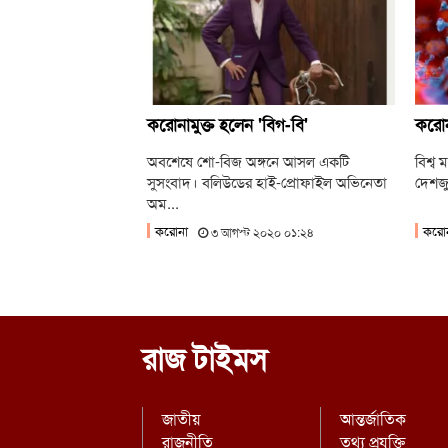
করোনামুক্ত হলেন 'বিগ-বি'
করোনা
অবশেষে শো-বিজ অঙ্গনে আসল একটি
বিশ্ব 
সুসংবাদ। বলিউডের হাই-প্রোফাইল অভিনেতা
দেশজু
অম...
করোনা
করো
৩ আগস্ট ২০২০ ০১:২৪
রাজ টাইমস
জাতীয়
আন্তর্জাতিক
রাজনীতি
তথ্য প্রযুক্তি