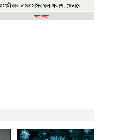
গামীকাল এসএসসির ফল প্রকাশ, যেভাবে
নবেন
সব খবর
মায়াত জোটের রাষ্ট্রপতি প্রার্থী ঘোষণা
াজশাহীতে সবজির বাজারে স্বস্তি, আমিষপণ্যে
্থি
ষ্ট্রপতি নির্বাচন: জামায়াতের প্রার্থী হিসেবে
োচনায় যারা
্যাসিবাদের বয়ান তৈরি করেছে সাংবাদিকদের
াংশ: ড. মাসউদ
াকিস্তানে গত তিন দিনে ২৯ ‘সশস্ত্র সদস্য’ নিহত
ারেক রহমানকেও আয়নাঘরে নিয়ে নির্যাতন করা
ছিল: চিফ প্রসিকিউটর
নগণের অধিকার নিশ্চিত না হওয়া পর্যন্ত জুলাই
 হবে না: জামায়াত আমির