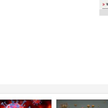
আ
জা
জা
র
অস্বস
রা
আল
ফ
এক
প
ত
হয়ে
জ
শেষ