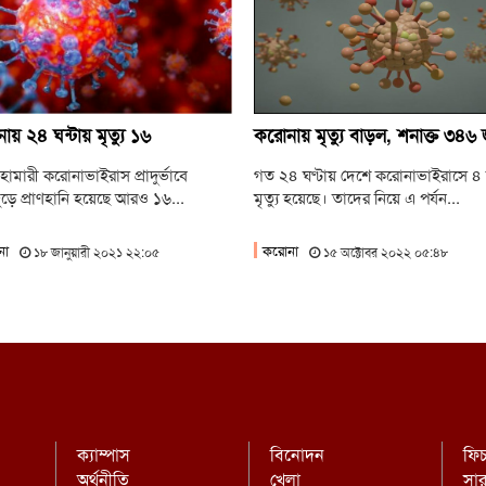
ব
ন
গ
য় ২৪ ঘন্টায় মৃত্যু ১৬
করোনায় মৃত্যু বাড়ল, শনাক্ত ৩৪৬
নেত
মহামারী করোনাভাইরাস প্রাদুর্ভাবে
গত ২৪ ঘণ্টায় দেশে করোনাভাইরাসে ৪
ড়ে প্রাণহানি হয়েছে আরও ১৬...
মৃত্যু হয়েছে। তাদের নিয়ে এ পর্যন...
না
করোনা
১৮ জানুয়ারী ২০২১ ২২:০৫
১৫ অক্টোবর ২০২২ ০৫:৪৮
ক্যাম্পাস
বিনোদন
ফি
অর্থনীতি
খেলা
সা