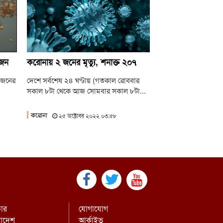
িএনপি ভারতকে ভয় পাচ্ছে: নাহিদ ইসলাম
াটোরে বাস-ভুটভুটির মুখোমুখি সংঘর্ষে নিহত ৩
াইবান্ধায় যুবদলের ছুরিকাঘাতে আহত শিবির
 জন
করোনায় ২ জনের মৃত্যু, শনাক্ত ২০৭
ার মৃত্যু
 জনের
দেশে সর্বশেষ ২৪ ঘণ্টায় (গতকাল রোববার
সকাল ৮টা থেকে আজ সোমবার সকাল ৮টা...
করোনা
২৫ অক্টোবর ২০২২ ০৩:৫৮
চার
যোগাযোগ
রাদেশ
আর্কাইভ