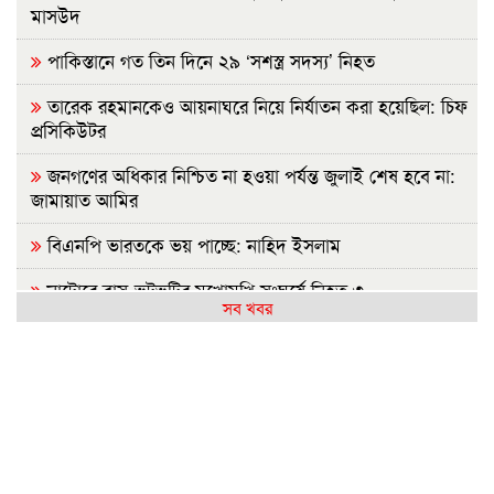
মাসউদ
পাকিস্তানে গত তিন দিনে ২৯ ‘সশস্ত্র সদস্য’ নিহত
তারেক রহমানকেও আয়নাঘরে নিয়ে নির্যাতন করা হয়েছিল: চিফ
প্রসিকিউটর
জনগণের অধিকার নিশ্চিত না হওয়া পর্যন্ত জুলাই শেষ হবে না:
জামায়াত আমির
বিএনপি ভারতকে ভয় পাচ্ছে: নাহিদ ইসলাম
নাটোরে বাস-ভুটভুটির মুখোমুখি সংঘর্ষে নিহত ৩
সব খবর
গাইবান্ধায় যুবদলের ছুরিকাঘাতে আহত শিবির নেতার মৃত্যু
নাশকতার পরিকল্পনা করছেন পলাতক হাসিনা
ভারতে যেভাবে দিন কাটাচ্ছেন পলাতক আ.লীগ নেতারা
দৃশ্যমান অগ্রগতি নেই বিপ্লবীদের ওপর হামলা ও হত্যার বিচার