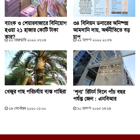
ব্যাংক ও শেয়ারবাজারে বিনিয়োগ
৩৪ বিলিয়ন ডলারের অনিষ্পন্ন
হওয়া ২১ হাজার কোটি টাকা
আমদানি দায়, অর্থনীতিতে বড়
কার?
চাপ
২০ ফেব্রুয়ারি ২০২২ ০৭:০৯
২২ আগস্ট ২০২২ ২০:৫৯
খেজুর গাছ পরিচর্যায় ব্যস্ত গাছিরা
‘শূন্য’ রিটার্ন দিলে পাঁচ বছর
পর্যন্ত জেল : এনবিআর
২৯ সেপ্টেম্বর ২০২০ ০১:০০
১০ আগস্ট ২০২৫ ১৩:২৪