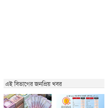
সরকার গণভোটের রায় নিয়ে বিশ্বাসঘাতকতা করেছে: নাহিদ
রাজশাহীতে (ওয়াটসফেম)-এর উদ্যোগে বৃক্ষরোপণ কর্মসূচি
অনুষ্ঠিত
জুলাই গণঅভ্যুত্থান দিবসে ইসলামী ব্যাংক হাসপাতালের
আলোচনা
আ.লীগের কাউকে জামায়াতে যুক্ত করতে কেন্দ্রের অনুমতি
লাগবে: আমির
মেহেরপুর সীমান্তে ৫ জনকে পুশইনের চেষ্টা রুখে দিল বিজিবি
এই বিভাগের জনপ্রিয় খবর