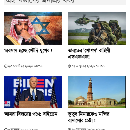
অবসান হচ্ছে সৌদি যুগের !
ভারতের 'গোপন' বাহিনী
এসএফএফ!
২৩ সেপ্টেম্বর ২০২০ ০৪:১৪
১৭ অক্টোবর ২০২০ ১৪:৩০
আমরা বিজয়ের পথে: বাইডেন
কুতুব মিনারকেও মন্দির
বানানোর চেষ্টা !
৭ নভেম্বর ২০২০ ২১:৩৭
১৬ ডিসেম্বর ২০২০ ০২:৩০