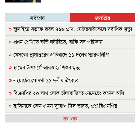
সর্বশেষ
জনপ্রিয়
জুলাইয়ে সড়কে ঝরল ৪১৬ প্রাণ, মোটরসাইকেলে সর্বাধিক মৃত্যু
প্রথম শ্রেণিতে ভর্তি লটারিতে, বাকি সব পরীক্ষায়
নেসকো স্থানান্তরের প্রতিবাদে ১১ দলের স্মারকলিপি
হামের উপসর্গে আরও ৬ শিশুর মৃত্যু
লংমার্চের ঘোষণা ১১ দলীয় ঐক্যের
বিএনপির ২০ লাখ লোক চাঁদাবাজিতে নেমেছে: কর্নেল অলি
হাসিনাকে কেন এমন সুযোগ দিল ভারত, প্রশ্ন বিএনপির
রাষ্ট্রপতি নির্বাচন ২০ আগস্ট
সব খবর
হাসিনাকে ফেরাতে তৎপর রাবির ৪২ শিক্ষকের বিরুদ্ধে অনুসন্ধান
কমিটি