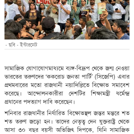
- ছবি - ইন্টারনেট
সামাজিক যোগাযোগমাধ্যমে ব্যঙ্গ-বিদ্রূপ থেকে জন্ম নেওয়া
ভারতের তরুণদের ‘ককরোচ জনতা পার্টি’ (সিজেপি) এবার
প্রথমবারের মতো রাজধানী নয়াদিল্লিতে বিক্ষোভ সমাবেশ
করেছে। আন্দোলনকারীরা দেশটির শিক্ষামন্ত্রী ধর্মেন্দ্র
প্রধানের পদত্যাগ দাবি করেছেন।
শনিবার রাজধানীর নির্ধারিত বিক্ষোভস্থল জন্তর মন্তরে শত
শত তরুণ জড়ো হন। তাদের নেতৃত্ব দেন যুক্তরাষ্ট্র থেকে
আসা ৩০ বছর বয়সী অভিজিৎ দিপকে, যিনি সামাজিক