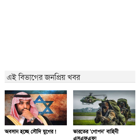
রাবি উপাচার্য
জুলাই গণঅভ্যুত্থানের দ্বিতীয় বর্ষপূর্তিতে রাকসুর ‘ভিক্টরি রান’
ম্যারাথন
জুলাই গণ-অভ্যুত্থানের দ্বিতীয় বার্ষিকীতে ইবি ছাত্রদলের
বৃক্ষরোপণ
এই বিভাগের জনপ্রিয় খবর
অবসান হচ্ছে সৌদি যুগের !
ভারতের 'গোপন' বাহিনী
এসএফএফ!