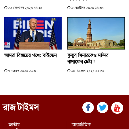
২৩ সেপ্টেম্বর ২০২০ ০৪:১৪
১৭ অক্টোবর ২০২০ ১৪:৩০
আমরা বিজয়ের পথে: বাইডেন
কুতুব মিনারকেও মন্দির
বানানোর চেষ্টা !
৭ নভেম্বর ২০২০ ২১:৩৭
১৬ ডিসেম্বর ২০২০ ০২:৩০
রাজ টাইমস
জাতীয়
আন্তর্জাতিক