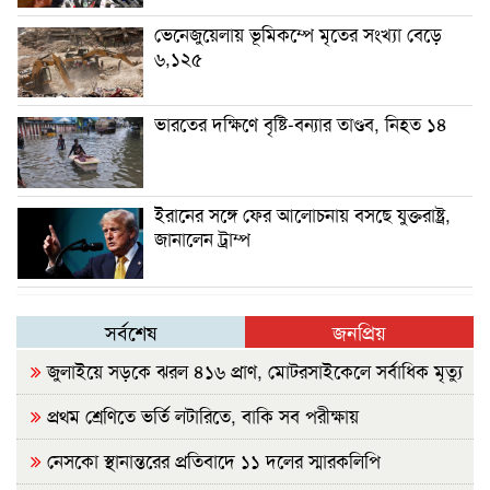
ভেনেজুয়েলায় ভূমিকম্পে মৃতের সংখ্যা বেড়ে
৬,১২৫
ভারতের দক্ষিণে বৃষ্টি-বন্যার তাণ্ডব, নিহত ১৪
ইরানের সঙ্গে ফের আলোচনায় বসছে যুক্তরাষ্ট্র,
জানালেন ট্রাম্প
সর্বশেষ
জনপ্রিয়
জুলাইয়ে সড়কে ঝরল ৪১৬ প্রাণ, মোটরসাইকেলে সর্বাধিক মৃত্যু
প্রথম শ্রেণিতে ভর্তি লটারিতে, বাকি সব পরীক্ষায়
নেসকো স্থানান্তরের প্রতিবাদে ১১ দলের স্মারকলিপি