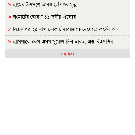
হামের উপসর্গে আরও ৬ শিশুর মৃত্যু
লংমার্চের ঘোষণা ১১ দলীয় ঐক্যের
বিএনপির ২০ লাখ লোক চাঁদাবাজিতে নেমেছে: কর্নেল অলি
হাসিনাকে কেন এমন সুযোগ দিল ভারত, প্রশ্ন বিএনপির
রাষ্ট্রপতি নির্বাচন ২০ আগস্ট
সব খবর
হাসিনাকে ফেরাতে তৎপর রাবির ৪২ শিক্ষকের বিরুদ্ধে অনুসন্ধান
কমিটি
রাজশাহীর মর্যাদা অক্ষুণ্ন রাখা হবে: ভূমিমন্ত্রী
জুলাই সনদ ও গণহত্যার বিচার নিশ্চিত করতে সরকারকে বাধ্য
করা হবে
জুলাই গণঅভ্যুত্থান দিবসে রাবিতে ১৪ হাজার শিক্ষার্থীর গণভোজ
'আমাদের ভেতরের বিভেদ দেখেই ফ্যাসিবাদীরা মুচকি হাসছে'-