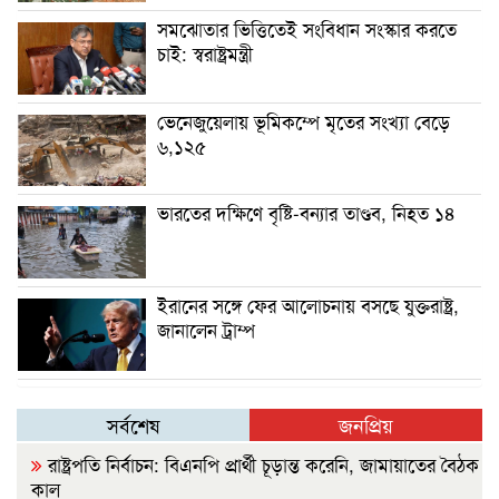
সমঝোতার ভিত্তিতেই সংবিধান সংস্কার করতে
চাই: স্বরাষ্ট্রমন্ত্রী
ভেনেজুয়েলায় ভূমিকম্পে মৃতের সংখ্যা বেড়ে
৬,১২৫
ভারতের দক্ষিণে বৃষ্টি-বন্যার তাণ্ডব, নিহত ১৪
ইরানের সঙ্গে ফের আলোচনায় বসছে যুক্তরাষ্ট্র,
জানালেন ট্রাম্প
সর্বশেষ
জনপ্রিয়
রাষ্ট্রপতি নির্বাচন: বিএনপি প্রার্থী চূড়ান্ত করেনি, জামায়াতের বৈঠক
কাল