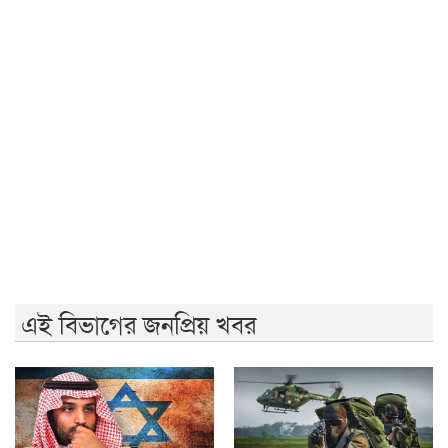
জুলাই সনদ ও গণহত্যার বিচার নিশ্চিত করতে সরকারকে বাধ্য
করা হবে
জুলাই গণঅভ্যুত্থান দিবসে রাবিতে ১৪ হাজার শিক্ষার্থীর গণভোজ
'আমাদের ভেতরের বিভেদ দেখেই ফ্যাসিবাদীরা মুচকি হাসছে'-
রাবি উপাচার্য
জুলাই গণঅভ্যুত্থানের দ্বিতীয় বর্ষপূর্তিতে রাকসুর ‘ভিক্টরি রান’
ম্যারাথন
এই বিভাগের জনপ্রিয় খবর