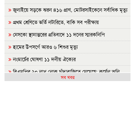
জুলাইয়ে সড়কে ঝরল ৪১৬ প্রাণ, মোটরসাইকেলে সর্বাধিক মৃত্যু
প্রথম শ্রেণিতে ভর্তি লটারিতে, বাকি সব পরীক্ষায়
নেসকো স্থানান্তরের প্রতিবাদে ১১ দলের স্মারকলিপি
হামের উপসর্গে আরও ৬ শিশুর মৃত্যু
লংমার্চের ঘোষণা ১১ দলীয় ঐক্যের
বিএনপির ২০ লাখ লোক চাঁদাবাজিতে নেমেছে: কর্নেল অলি
সব খবর
হাসিনাকে কেন এমন সুযোগ দিল ভারত, প্রশ্ন বিএনপির
রাষ্ট্রপতি নির্বাচন ২০ আগস্ট
হাসিনাকে ফেরাতে তৎপর রাবির ৪২ শিক্ষকের বিরুদ্ধে অনুসন্ধান
কমিটি
রাজশাহীর মর্যাদা অক্ষুণ্ন রাখা হবে: ভূমিমন্ত্রী