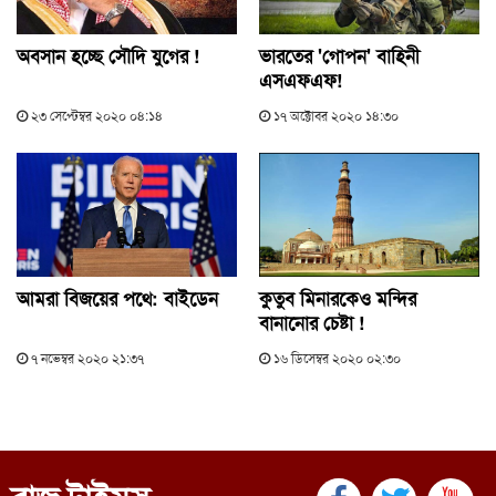
অবসান হচ্ছে সৌদি যুগের !
ভারতের 'গোপন' বাহিনী
এসএফএফ!
২৩ সেপ্টেম্বর ২০২০ ০৪:১৪
১৭ অক্টোবর ২০২০ ১৪:৩০
আমরা বিজয়ের পথে: বাইডেন
কুতুব মিনারকেও মন্দির
বানানোর চেষ্টা !
৭ নভেম্বর ২০২০ ২১:৩৭
১৬ ডিসেম্বর ২০২০ ০২:৩০