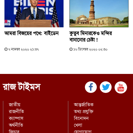
আমরা বিজয়ের পথে: বাইডেন
কুতুব মিনারকেও মন্দির
বানানোর চেষ্টা !
৭ নভেম্বর ২০২০ ২১:৩৭
১৬ ডিসেম্বর ২০২০ ০২:৩০
রাজ টাইমস
জাতীয়
আন্তর্জাতিক
রাজনীতি
তথ্য প্রযুক্তি
ক্যাম্পাস
বিনোদন
অর্থনীতি
খেলা
ফিচার
যোগাযোগ