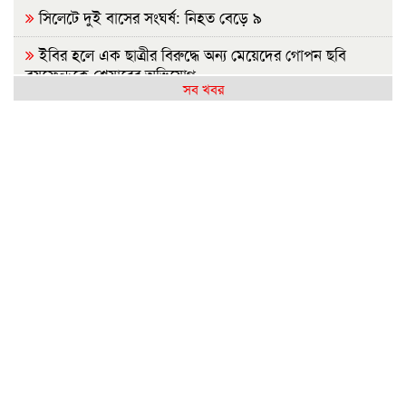
সিলেটে দুই বাসের সংঘর্ষ: নিহত বেড়ে ৯
ইবির হলে এক ছাত্রীর বিরুদ্ধে অন্য মেয়েদের গোপন ছবি
বয়ফ্রেন্ডকে শেয়ারের অভিযোগ
সব খবর
রাষ্ট্রপতি নির্বাচন: বিএনপি প্রার্থী চূড়ান্ত করেনি, জামায়াতের বৈঠক
কাল
জুলাইয়ে সড়কে ঝরল ৪১৬ প্রাণ, মোটরসাইকেলে সর্বাধিক মৃত্যু
প্রথম শ্রেণিতে ভর্তি লটারিতে, বাকি সব পরীক্ষায়
নেসকো স্থানান্তরের প্রতিবাদে ১১ দলের স্মারকলিপি
হামের উপসর্গে আরও ৬ শিশুর মৃত্যু
লংমার্চের ঘোষণা ১১ দলীয় ঐক্যের
বিএনপির ২০ লাখ লোক চাঁদাবাজিতে নেমেছে: কর্নেল অলি
হাসিনাকে কেন এমন সুযোগ দিল ভারত, প্রশ্ন বিএনপির