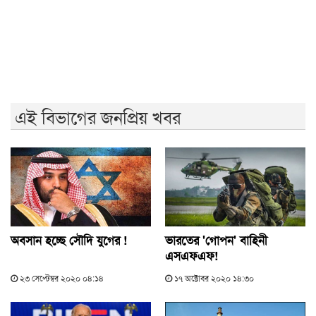
রাষ্ট্রপতি নির্বাচন ২০ আগস্ট
এই বিভাগের জনপ্রিয় খবর
অবসান হচ্ছে সৌদি যুগের !
ভারতের 'গোপন' বাহিনী
এসএফএফ!
২৩ সেপ্টেম্বর ২০২০ ০৪:১৪
১৭ অক্টোবর ২০২০ ১৪:৩০