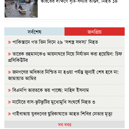
ভারতের দক্ষিণে বৃষ্টি-বন্যার তাণ্ডব, নিহত ১৪
সর্বশেষ
জনপ্রিয়
পাকিস্তানে গত তিন দিনে ২৯ ‘সশস্ত্র সদস্য’ নিহত
তারেক রহমানকেও আয়নাঘরে নিয়ে নির্যাতন করা হয়েছিল: চিফ
প্রসিকিউটর
জনগণের অধিকার নিশ্চিত না হওয়া পর্যন্ত জুলাই শেষ হবে না:
জামায়াত আমির
বিএনপি ভারতকে ভয় পাচ্ছে: নাহিদ ইসলাম
নাটোরে বাস-ভুটভুটির মুখোমুখি সংঘর্ষে নিহত ৩
গাইবান্ধায় যুবদলের ছুরিকাঘাতে আহত শিবির নেতার মৃত্যু
সব খবর
নাশকতার পরিকল্পনা করছেন পলাতক হাসিনা