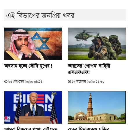
এই বিভাগের জনপ্রিয় খবর
অবসান হচ্ছে সৌদি যুগের !
ভারতের 'গোপন' বাহিনী
এসএফএফ!
২৩ সেপ্টেম্বর ২০২০ ০৪:১৪
১৭ অক্টোবর ২০২০ ১৪:৩০
আমরা বিজয়ের পথে: বাইডেন
কুতুব মিনারকেও মন্দির