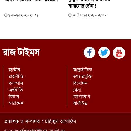
বানানোর চেষ্টা !
৭ নভেম্বর ২০২০ ২১:৩৭
১৬ ডিসেম্বর ২০২০ ০২:৩০
রাজ টাইমস
জাতীয়
আন্তর্জাতিক
রাজনীতি
তথ্য প্রযুক্তি
ক্যাম্পাস
বিনোদন
অর্থনীতি
খেলা
ফিচার
যোগাযোগ
সারাদেশ
আর্কাইভ
প্রকাশক ও সম্পাদক : মহিব্বুল আরেফিন
© ২০২৬ সর্বস্বত্ত্ব রাজ টাইমস ২৪ ডট কম