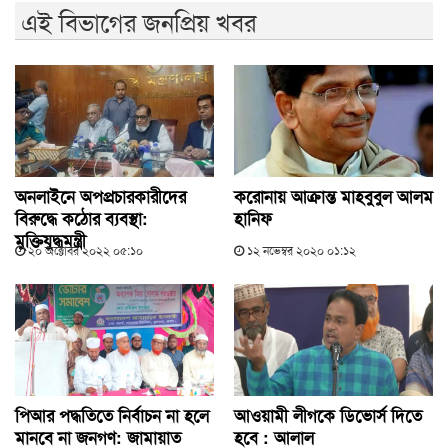
এই বিভাগের জনপ্রিয় খবর
অনলাইনে অপপ্রচারকারীদের
করোনায় আক্রান্ত মাহবুবুল আলম
বিরুদ্ধে কঠোর ব্যবস্থা:
হানিফ
মুক্তিযুদ্ধমন্ত্রী
২০ অক্টোবর ২০২২ ০৫:১০
১২ নভেম্বর ২০২০ ০১:১২
পিআর পদ্ধতিতে নির্বাচন না হলে
আওয়ামী লীগকে ডিভোর্স দিতে
মানবে না জনগণ: জামায়াত
হবে : আলাল