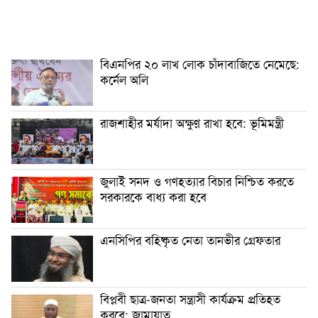
বিএনপির ২০ লাখ লোক চাঁদাবাজিতে নেমেছে:
কর্নেল অলি
রাজশাহীর মর্যাদা অক্ষুণ্ন রাখা হবে: ভূমিমন্ত্রী
জুলাই সনদ ও গণহত্যার বিচার নিশ্চিত করতে
সরকারকে বাধ্য করা হবে
এনসিপির বহিষ্কৃত নেতা তানভীর গ্রেফতার
বিপ্লবী ছাত্র-জনতা সন্ত্রাসী কার্যক্রম প্রতিহত
করবে: জামায়াত