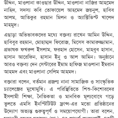
উদ্দিন, মাওলানা কাওছার উদ্দিন, মাওলানা নাজির আহমেদ
নাহিদ, সদস্য কবি তোফায়েল আহমেদ জয়নুল, হাবিব
আলম, আতিকুর রহমান মিলন ও অ্যাক্টিভিস্ট খালেদ
মাহমুদ।
এছাড়া অভিভাবকদের মধ্যে বক্তব্য রাখেন আমিন উদ্দিন,
হাবিবুর রহমান, মোহাম্মদ ফিরোজ, মিসেস কামারুজ্জামান,
প্রভাষক ফখরুল ইসলাম, ফরহাদ হোসেন, মাহবুব হাসান,
হাসান আরেফিন, হাসান ইনু ও আল আমিন। অনুষ্ঠানে
আরও বক্তব্য দেন সেন্টারের ইমাম হাফিজ মাওলানা ইমরান
আহমদ এবং মাওলানা সেলিম আহমদ।
বক্তারা বলেন, বর্তমান প্রজন্ম নানা সামাজিক ও সাংস্কৃতিক
চ্যালেঞ্জের মুখোমুখি। এ পরিস্থিতিতে শিশু-কিশোরদের
ইসলামী শিক্ষা, নৈতিকতা ও মানবিক মূল্যবোধে গড়ে
তুলতে এমসি ইনস্টিটিউট ফ্রান্স-এর মতো প্রতিষ্ঠানের
উদ্যোগ অত্যন্ত গুরুত্বপূর্ণ ও সময়োপযোগী। তারা বলেন,