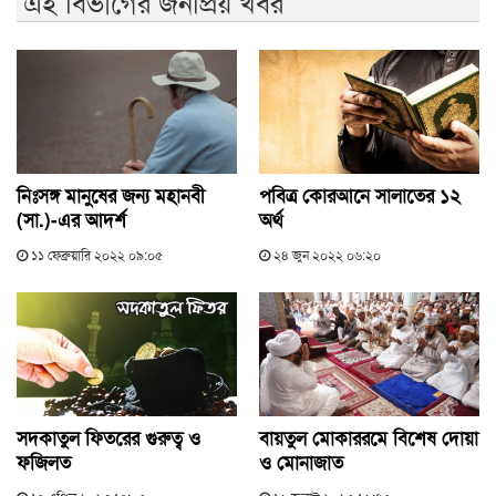
এই বিভাগের জনপ্রিয় খবর
নিঃসঙ্গ মানুষের জন্য মহানবী
পবিত্র কোরআনে সালাতের ১২
(সা.)-এর আদর্শ
অর্থ
১১ ফেব্রুয়ারি ২০২২ ০৯:০৫
২৪ জুন ২০২২ ০৬:২০
সদকাতুল ফিতরের গুরুত্ব ও
বায়তুল মোকাররমে বিশেষ দোয়া
ফজিলত
ও মোনাজাত