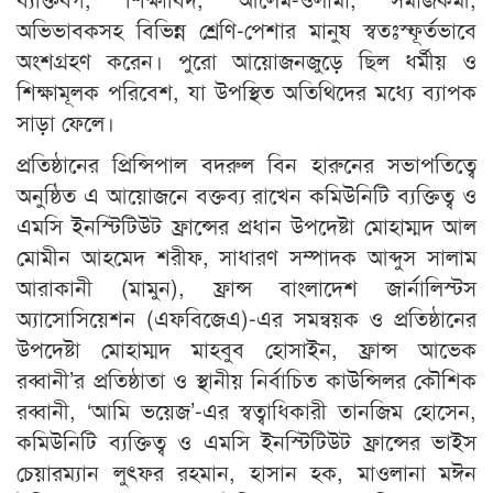
অভিভাবকসহ বিভিন্ন শ্রেণি-পেশার মানুষ স্বতঃস্ফূর্তভাবে
অংশগ্রহণ করেন। পুরো আয়োজনজুড়ে ছিল ধর্মীয় ও
শিক্ষামূলক পরিবেশ, যা উপস্থিত অতিথিদের মধ্যে ব্যাপক
সাড়া ফেলে।
প্রতিষ্ঠানের প্রিন্সিপাল বদরুল বিন হারুনের সভাপতিত্বে
অনুষ্ঠিত এ আয়োজনে বক্তব্য রাখেন কমিউনিটি ব্যক্তিত্ব ও
এমসি ইনস্টিটিউট ফ্রান্সের প্রধান উপদেষ্টা মোহাম্মদ আল
মোমীন আহমেদ শরীফ, সাধারণ সম্পাদক আব্দুস সালাম
আরাকানী (মামুন), ফ্রান্স বাংলাদেশ জার্নালিস্টস
অ্যাসোসিয়েশন (এফবিজেএ)-এর সমন্বয়ক ও প্রতিষ্ঠানের
উপদেষ্টা মোহাম্মদ মাহবুব হোসাইন, ফ্রান্স আভেক
রব্বানী’র প্রতিষ্ঠাতা ও স্থানীয় নির্বাচিত কাউন্সিলর কৌশিক
রব্বানী, ‘আমি ভয়েজ’-এর স্বত্বাধিকারী তানজিম হোসেন,
কমিউনিটি ব্যক্তিত্ব ও এমসি ইনস্টিটিউট ফ্রান্সের ভাইস
চেয়ারম্যান লুৎফর রহমান, হাসান হক, মাওলানা মঈন