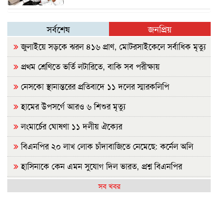
সর্বশেষ
জনপ্রিয়
জুলাইয়ে সড়কে ঝরল ৪১৬ প্রাণ, মোটরসাইকেলে সর্বাধিক মৃত্যু
প্রথম শ্রেণিতে ভর্তি লটারিতে, বাকি সব পরীক্ষায়
নেসকো স্থানান্তরের প্রতিবাদে ১১ দলের স্মারকলিপি
হামের উপসর্গে আরও ৬ শিশুর মৃত্যু
লংমার্চের ঘোষণা ১১ দলীয় ঐক্যের
বিএনপির ২০ লাখ লোক চাঁদাবাজিতে নেমেছে: কর্নেল অলি
হাসিনাকে কেন এমন সুযোগ দিল ভারত, প্রশ্ন বিএনপির
রাষ্ট্রপতি নির্বাচন ২০ আগস্ট
সব খবর
হাসিনাকে ফেরাতে তৎপর রাবির ৪২ শিক্ষকের বিরুদ্ধে অনুসন্ধান
কমিটি