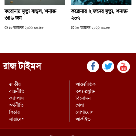
করোনায় মৃত্যু বাড়ল, শনাক্ত
করোনায় ২ জনের মৃত্যু, শনাক্ত
৩৪৬ জন
২০৭
১৫ অক্টোবর ২০২২ ০৫:৪৮
২৫ অক্টোবর ২০২২ ০৩:৫৮
রাজ টাইমস
জাতীয়
আন্তর্জাতিক
রাজনীতি
তথ্য প্রযুক্তি
ক্যাম্পাস
বিনোদন
অর্থনীতি
খেলা
ফিচার
যোগাযোগ
সারাদেশ
আর্কাইভ