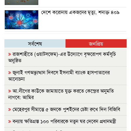
দেশে করোনায় একজনের মৃত্যু, শনাক্ত ৪০৯
সর্বশেষ
জনপ্রিয়
রাজশাহীতে (ওয়াটসফেম)-এর উদ্যোগে বৃক্ষরোপণ কর্মসূচি
অনুষ্ঠিত
জুলাই গণঅভ্যুত্থান দিবসে ইসলামী ব্যাংক হাসপাতালের
আলোচনা
আ.লীগের কাউকে জামায়াতে যুক্ত করতে কেন্দ্রের অনুমতি
লাগবে: আমির
মেহেরপুর সীমান্তে ৫ জনকে পুশইনের চেষ্টা রুখে দিল বিজিবি
বন্যায় ক্ষতিগ্রস্ত ১০০ পরিবারকে নতুন ঘর দেবেন প্রধানমন্ত্রী