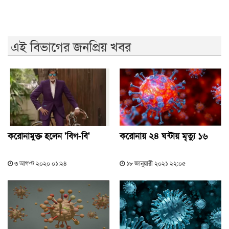
এই বিভাগের জনপ্রিয় খবর
করোনামুক্ত হলেন 'বিগ-বি'
করোনায় ২৪ ঘন্টায় মৃত্যু ১৬
৩ আগস্ট ২০২০ ০১:২৪
১৮ জানুয়ারী ২০২১ ২২:০৫