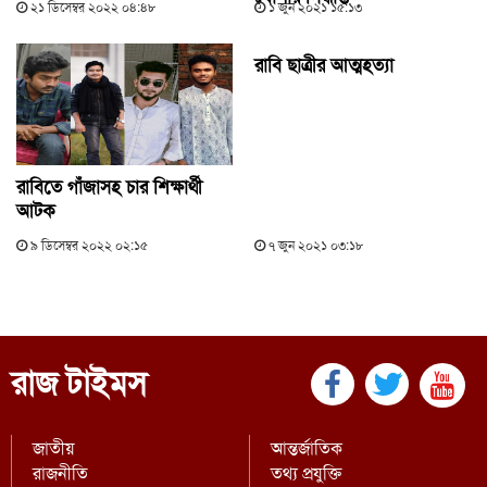
২১ ডিসেম্বর ২০২২ ০৪:৪৮
১ জুন ২০২১ ১৫:১৩
রাবি ছাত্রীর আত্মহত্যা
রাবিতে গাঁজাসহ চার শিক্ষার্থী
আটক
৯ ডিসেম্বর ২০২২ ০২:১৫
৭ জুন ২০২১ ০৩:১৮
রাজ টাইমস
জাতীয়
আন্তর্জাতিক
রাজনীতি
তথ্য প্রযুক্তি