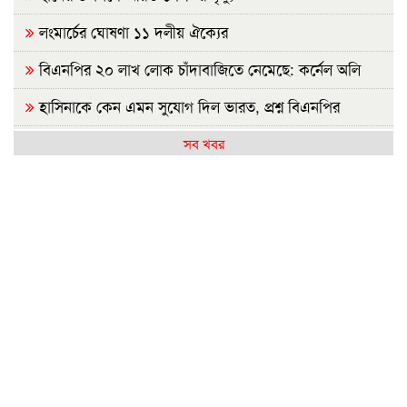
লংমার্চের ঘোষণা ১১ দলীয় ঐক্যের
বিএনপির ২০ লাখ লোক চাঁদাবাজিতে নেমেছে: কর্নেল অলি
হাসিনাকে কেন এমন সুযোগ দিল ভারত, প্রশ্ন বিএনপির
রাষ্ট্রপতি নির্বাচন ২০ আগস্ট
সব খবর
হাসিনাকে ফেরাতে তৎপর রাবির ৪২ শিক্ষকের বিরুদ্ধে অনুসন্ধান
কমিটি
রাজশাহীর মর্যাদা অক্ষুণ্ন রাখা হবে: ভূমিমন্ত্রী
জুলাই সনদ ও গণহত্যার বিচার নিশ্চিত করতে সরকারকে বাধ্য
করা হবে
জুলাই গণঅভ্যুত্থান দিবসে রাবিতে ১৪ হাজার শিক্ষার্থীর গণভোজ
'আমাদের ভেতরের বিভেদ দেখেই ফ্যাসিবাদীরা মুচকি হাসছে'-
রাবি উপাচার্য