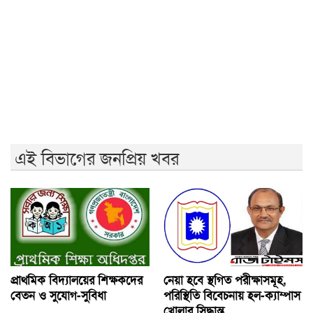
জুলাই গণঅভ্যুত্থানের দ্বিতীয় বর্ষপূর্তিতে রাকসুর ‘ভিক্টরি রান’
ম্যারাথন
জুলাই গণ-অভ্যুত্থানের দ্বিতীয় বার্ষিকীতে ইবি ছাত্রদলের
বৃক্ষরোপণ
এই বিভাগের জনপ্রিয় খবর
প্রাথমিক বিদ্যালয়ের শিক্ষকদের
নেয়া হবে স্থগিত পরীক্ষাসমূহ,
বেতন ও সুযোগ-সুবিধা
পরিস্থিতি বিবেচনায় হল-ক্যাম্পাস
খোলার সিদ্ধান্ত