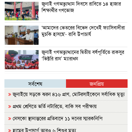
জুলাই গণঅভ্যুত্থান দিবসে রাবিতে ১৪ হাজার
শিক্ষার্থীর গণভোজ
'আমাদের ভেতরের বিভেদ দেখেই ফ্যাসিবাদীরা
মুচকি হাসছে'- রাবি উপাচার্য
জুলাই গণঅভ্যুত্থানের দ্বিতীয় বর্ষপূর্তিতে রাকসুর
‘ভিক্টরি রান’ ম্যারাথন
সর্বশেষ
জনপ্রিয়
জুলাইয়ে সড়কে ঝরল ৪১৬ প্রাণ, মোটরসাইকেলে সর্বাধিক মৃত্যু
প্রথম শ্রেণিতে ভর্তি লটারিতে, বাকি সব পরীক্ষায়
নেসকো স্থানান্তরের প্রতিবাদে ১১ দলের স্মারকলিপি
হামের উপসর্গে আরও ৬ শিশুর মৃত্যু