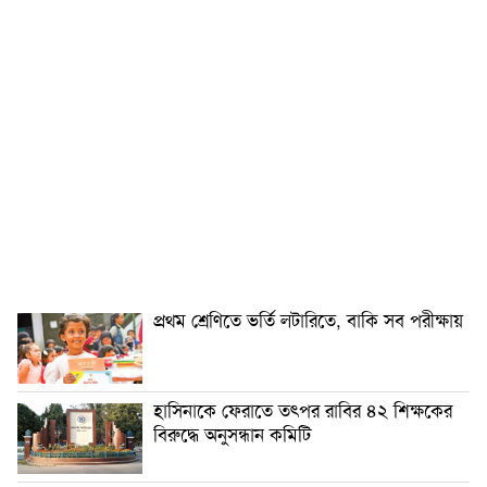
প্রথম শ্রেণিতে ভর্তি লটারিতে, বাকি সব পরীক্ষায়
হাসিনাকে ফেরাতে তৎপর রাবির ৪২ শিক্ষকের
বিরুদ্ধে অনুসন্ধান কমিটি