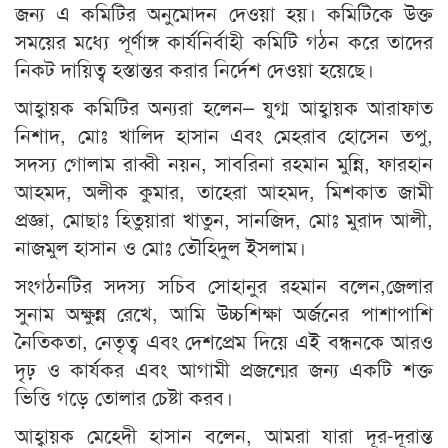
জন্য এ কমিটির অনুমোদন দেওয়া হয়। কমিটিকে উক্ত
সময়ের মধ্যে পূর্ণাঙ্গ কার্যনির্বাহী কমিটি গঠন করে তাদের
নিকট দায়িত্ব হস্তান্তর করার নির্দেশ দেওয়া হয়েছে।
আহ্বায়ক কমিটির অন্যরা হলেন– যুগ্ম আহ্বায়ক আরাফাত
নিশাদ, মোঃ খালিদ হাসান এবং মেহরাব হোসেন তপু,
সদস্য গোলাম রাব্বী নয়ন, সাবরিনা রহমান মুন্নি, ফারহান
আহমদ, অলীক কুমার, তাহেরা আহমদ, মিশকাত জামী
প্রজ্ঞা, মোছাঃ হিতুয়ারা খাতুন, সানজিদ, মোঃ মুরাদ আলী,
নাজমুল হাসান ও মোঃ তৌহিদুল ইসলাম।
সংগঠনটির সদস্য সচিব সোহানুর রহমান বলেন,জেলার
সুনাম অক্ষুন্ন রেখে, আমি উচ্চশিক্ষা অর্জনের পাশাপাশি
নৈতিকতা, নেতৃত্ব এবং দেশপ্রেম দিয়ে এই বন্ধনকে আরও
দৃঢ় ও কার্যকর এবং আগামী প্রজন্মের জন্য একটি শক্ত
ভিত্তি গড়ে তোলার চেষ্টা করব।
আহ্বায়ক মেহেদী হাসান বলেন, আমরা যারা দূর-দূরান্ত