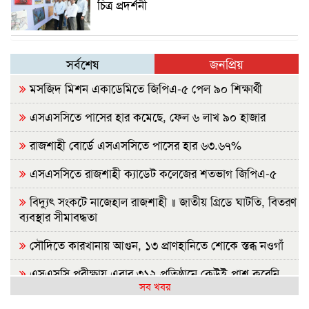
চিত্র প্রদর্শনী
সর্বশেষ
জনপ্রিয়
মসজিদ মিশন একাডেমিতে জিপিএ-৫ পেল ৯০ শিক্ষার্থী
এসএসসিতে পাসের হার কমেছে, ফেল ৬ লাখ ৯০ হাজার
রাজশাহী বোর্ডে এসএসসিতে পাসের হার ৬৩.৬৭%
এসএসসিতে রাজশাহী ক্যাডেট কলেজের শতভাগ জিপিএ-৫
বিদ্যুৎ সংকটে নাজেহাল রাজশাহী ॥ জাতীয় গ্রিডে ঘাটতি, বিতরণ
ব্যবস্থার সীমাবদ্ধতা
সৌদিতে কারখানায় আগুন, ১৩ প্রাণহানিতে শোকে স্তব্ধ নওগাঁ
এসএসসি পরীক্ষায় এবার ৩১২ প্রতিষ্ঠানে কেউই পাশ করেনি
সব খবর
এসএসসির ফল প্রকাশ, পাশের হার ৬২.২৫ শতাংশ