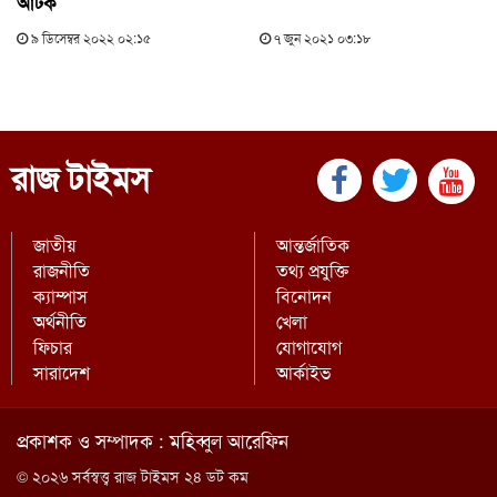
আটক
৯ ডিসেম্বর ২০২২ ০২:১৫
৭ জুন ২০২১ ০৩:১৮
রাজ টাইমস
জাতীয়
আন্তর্জাতিক
রাজনীতি
তথ্য প্রযুক্তি
ক্যাম্পাস
বিনোদন
অর্থনীতি
খেলা
ফিচার
যোগাযোগ
সারাদেশ
আর্কাইভ
প্রকাশক ও সম্পাদক : মহিব্বুল আরেফিন
© ২০২৬ সর্বস্বত্ত্ব রাজ টাইমস ২৪ ডট কম