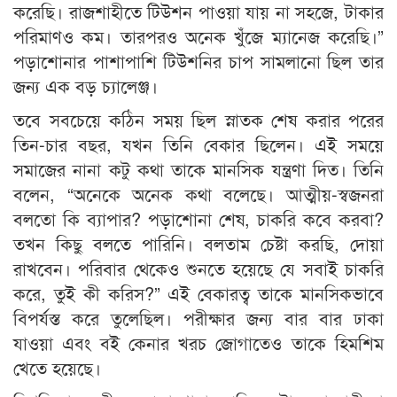
করেছি। রাজশাহীতে টিউশন পাওয়া যায় না সহজে, টাকার
পরিমাণও কম। তারপরও অনেক খুঁজে ম্যানেজ করেছি।”
পড়াশোনার পাশাপাশি টিউশনির চাপ সামলানো ছিল তার
জন্য এক বড় চ্যালেঞ্জ।
তবে সবচেয়ে কঠিন সময় ছিল স্নাতক শেষ করার পরের
তিন-চার বছর, যখন তিনি বেকার ছিলেন। এই সময়ে
সমাজের নানা কটু কথা তাকে মানসিক যন্ত্রণা দিত। তিনি
বলেন, “অনেকে অনেক কথা বলেছে। আত্মীয়-স্বজনরা
বলতো কি ব্যাপার? পড়াশোনা শেষ, চাকরি কবে করবা?
তখন কিছু বলতে পারিনি। বলতাম চেষ্টা করছি, দোয়া
রাখবেন। পরিবার থেকেও শুনতে হয়েছে যে সবাই চাকরি
করে, তুই কী করিস?” এই বেকারত্ব তাকে মানসিকভাবে
বিপর্যস্ত করে তুলেছিল। পরীক্ষার জন্য বার বার ঢাকা
যাওয়া এবং বই কেনার খরচ জোগাতেও তাকে হিমশিম
খেতে হয়েছে।