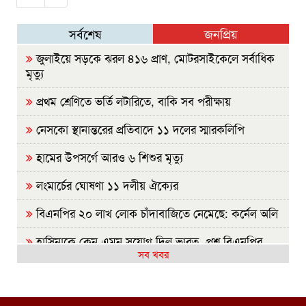
সর্বশেষ
জনপ্রিয়
জুলাইয়ে সড়কে ঝরল ৪১৬ প্রাণ, মোটরসাইকেলে সর্বাধিক
মৃত্যু
প্রথম শ্রেণিতে ভর্তি লটারিতে, বাকি সব পরীক্ষায়
নেসকো স্থানান্তরের প্রতিবাদে ১১ দলের স্মারকলিপি
হামের উপসর্গে আরও ৬ শিশুর মৃত্যু
লংমার্চের ঘোষণা ১১ দলীয় ঐক্যের
বিএনপির ২০ লাখ লোক চাঁদাবাজিতে নেমেছে: কর্নেল অলি
হাসিনাকে কেন এমন সুযোগ দিল ভারত, প্রশ্ন বিএনপির
সব খবর
রাষ্ট্রপতি নির্বাচন ২০ আগস্ট
হাসিনাকে ফেরাতে তৎপর রাবির ৪২ শিক্ষকের বিরুদ্ধে