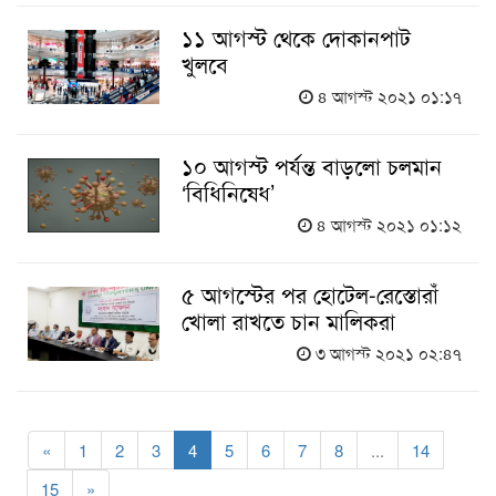
১১ আগস্ট থেকে দোকানপাট
খুলবে
৪ আগস্ট ২০২১ ০১:১৭
১০ আগস্ট পর্যন্ত বাড়লো চলমান
‘বিধিনিষেধ’
৪ আগস্ট ২০২১ ০১:১২
৫ আগস্টের পর হোটেল-রেস্তোরাঁ
খোলা রাখতে চান মালিকরা
৩ আগস্ট ২০২১ ০২:৪৭
«
1
2
3
4
5
6
7
8
...
14
15
»