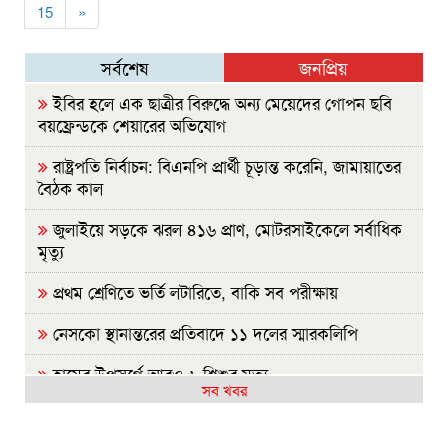
15
»
সর্বশেষ
জনপ্রিয়
ইবির হলে এক ছাত্রীর বিরুদ্ধে অন্য মেয়েদের গোপন ছবি
বয়ফ্রেন্ডকে শেয়ারের অভিযোগ
রাষ্ট্রপতি নির্বাচন: বিএনপি প্রার্থী চূড়ান্ত করেনি, জামায়াতের
বৈঠক কাল
জুলাইয়ে সড়কে ঝরল ৪১৬ প্রাণ, মোটরসাইকেলে সর্বাধিক
মৃত্যু
প্রথম শ্রেণিতে ভর্তি লটারিতে, বাকি সব পরীক্ষায়
নেসকো স্থানান্তরের প্রতিবাদে ১১ দলের স্মারকলিপি
হামের উপসর্গে আরও ৬ শিশুর মৃত্যু
সব খবর
লংমার্চের ঘোষণা ১১ দলীয় ঐক্যের