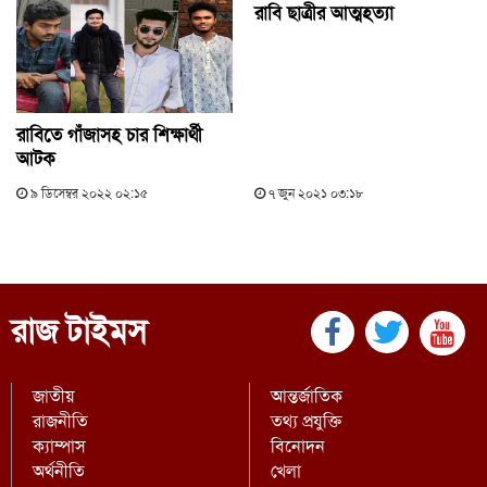
রাবি ছাত্রীর আত্মহত্যা
রাবিতে গাঁজাসহ চার শিক্ষার্থী
আটক
৯ ডিসেম্বর ২০২২ ০২:১৫
৭ জুন ২০২১ ০৩:১৮
রাজ টাইমস
জাতীয়
আন্তর্জাতিক
রাজনীতি
তথ্য প্রযুক্তি
ক্যাম্পাস
বিনোদন
অর্থনীতি
খেলা