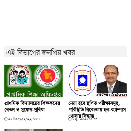
মেহেরপুর সীমান্তে ৫ জনকে পুশইনের চেষ্টা রুখে দিল বিজিবি
বন্যায় ক্ষতিগ্রস্ত ১০০ পরিবারকে নতুন ঘর দেবেন প্রধানমন্ত্রী
এই বিভাগের জনপ্রিয় খবর
প্রাথমিক বিদ্যালয়ের শিক্ষকদের
নেয়া হবে স্থগিত পরীক্ষাসমূহ,
বেতন ও সুযোগ-সুবিধা
পরিস্থিতি বিবেচনায় হল-ক্যাম্পাস
খোলার সিদ্ধান্ত
২১ ডিসেম্বর ২০২২ ০৪:৪৮
১ জুন ২০২১ ১৫:১৩