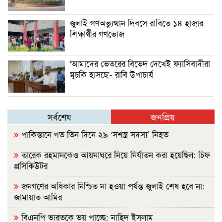
জুলাই গণঅভ্যুত্থান দিবসে রাবিতে ১৪ হাজার
শিক্ষার্থীর গণভোজ
'আমাদের ভেতরের বিভেদ দেখেই ফ্যাসিবাদীরা
মুচকি হাসছে'- রাবি উপাচার্য
সর্বশেষ
জনপ্রিয়
পাকিস্তানে গত তিন দিনে ২৯ ‘সশস্ত্র সদস্য’ নিহত
তারেক রহমানকেও আয়নাঘরে নিয়ে নির্যাতন করা হয়েছিল: চিফ
প্রসিকিউটর
জনগণের অধিকার নিশ্চিত না হওয়া পর্যন্ত জুলাই শেষ হবে না:
জামায়াত আমির
বিএনপি ভারতকে ভয় পাচ্ছে: নাহিদ ইসলাম