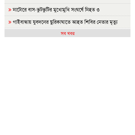
নাটোরে বাস-ভুটভুটির মুখোমুখি সংঘর্ষে নিহত ৩
গাইবান্ধায় যুবদলের ছুরিকাঘাতে আহত শিবির নেতার মৃত্যু
সব খবর
নাশকতার পরিকল্পনা করছেন পলাতক হাসিনা
ভারতে যেভাবে দিন কাটাচ্ছেন পলাতক আ.লীগ নেতারা
দৃশ্যমান অগ্রগতি নেই বিপ্লবীদের ওপর হামলা ও হত্যার বিচার
সরকার গণভোটের রায় নিয়ে বিশ্বাসঘাতকতা করেছে: নাহিদ
রাজশাহীতে (ওয়াটসফেম)-এর উদ্যোগে বৃক্ষরোপণ কর্মসূচি
অনুষ্ঠিত
জুলাই গণঅভ্যুত্থান দিবসে ইসলামী ব্যাংক হাসপাতালের
আলোচনা
আ.লীগের কাউকে জামায়াতে যুক্ত করতে কেন্দ্রের অনুমতি
লাগবে: আমির