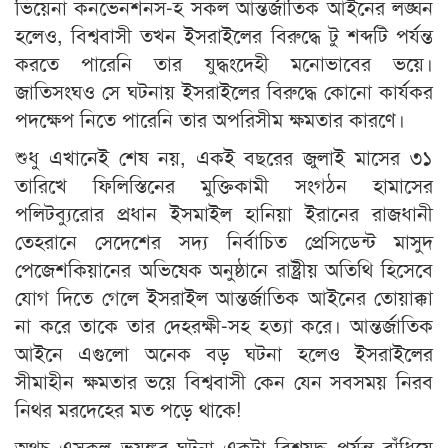
ভিয়েনা কনভেনশনস-হ সকল আন্তর্জাতিক আইনের লঙ্ঘন
হলেও, বিশ্ববাসী তখন ইসরাইলের বিরুদ্ধে টু শব্দটি পর্যন্ত
করতে পারেনি তার যুদ্ধংদেহী মনোভাবের ভয়ে।
জাতিসংঘও সে ঘটনায় ইসরাইলের বিরুদ্ধে কোনো কার্যকর
পদক্ষেপ নিতে পারেনি তার অপরিসীম ক্ষমতার কারণে।
শুধু এখানেই শেষ নয়, একই বছরের জুলাই মাসের ৩১
তারিখে ফিলিস্তিনের মুক্তিকামী সংগঠন হামাসের
পলিটব্যুরোর প্রধান ইসমাইল হানিয়া ইরানের রাজধানী
তেহরানে সেদেশের সদ্য নির্বাচিত প্রেসিডেন্ট মাসুদ
পেজেশকিয়ানের অভিষেক অনুষ্ঠানে রাষ্ট্রীয় অতিথি হিসেবে
যোগ দিতে গেলে ইসরাইল আন্তর্জাতিক আইনের তোয়াক্কা
না করে তাকে তার দেহরক্ষী-সহ হত্যা করে। আন্তর্জাতিক
আইনে এগুলো অনেক বড় ঘটনা হলেও ইসরাইলের
সীমাহীন ক্ষমতার ভয়ে বিশ্ববাসী কেন যেন সবসময় নিরব
নিথর মরদেহের মত পড়ে থাকে!
অথচ এসকল ভয়ঙ্কর ঘটনা একটা বিশ্বযুদ্ধ পর্যন্ত বাঁধিয়ে