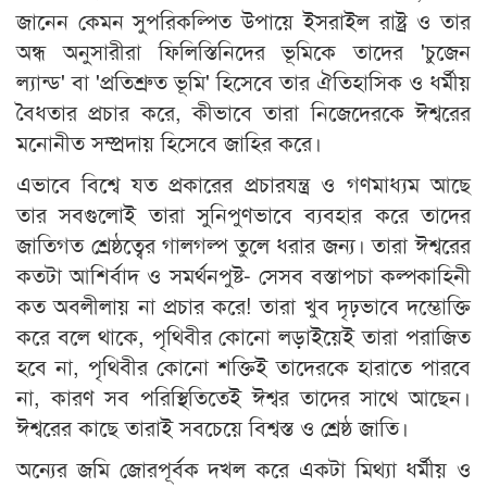
জানেন কেমন সুপরিকল্পিত উপায়ে ইসরাইল রাষ্ট্র ও তার
অন্ধ অনুসারীরা ফিলিস্তিনিদের ভূমিকে তাদের 'চুজেন
ল্যান্ড' বা 'প্রতিশ্রুত ভূমি' হিসেবে তার ঐতিহাসিক ও ধর্মীয়
বৈধতার প্রচার করে, কীভাবে তারা নিজেদেরকে ঈশ্বরের
মনোনীত সম্প্রদায় হিসেবে জাহির করে।
এভাবে বিশ্বে যত প্রকারের প্রচারযন্ত্র ও গণমাধ্যম আছে
তার সবগুলোই তারা সুনিপুণভাবে ব্যবহার করে তাদের
জাতিগত শ্রেষ্ঠত্বের গালগল্প তুলে ধরার জন্য। তারা ঈশ্বরের
কতটা আশির্বাদ ও সমর্থনপুষ্ট- সেসব বস্তাপচা কল্পকাহিনী
কত অবলীলায় না প্রচার করে! তারা খুব দৃঢ়ভাবে দম্ভোক্তি
করে বলে থাকে, পৃথিবীর কোনো লড়াইয়েই তারা পরাজিত
হবে না, পৃথিবীর কোনো শক্তিই তাদেরকে হারাতে পারবে
না, কারণ সব পরিস্থিতিতেই ঈশ্বর তাদের সাথে আছেন।
ঈশ্বরের কাছে তারাই সবচেয়ে বিশ্বস্ত ও শ্রেষ্ঠ জাতি।
অন্যের জমি জোরপূর্বক দখল করে একটা মিথ্যা ধর্মীয় ও