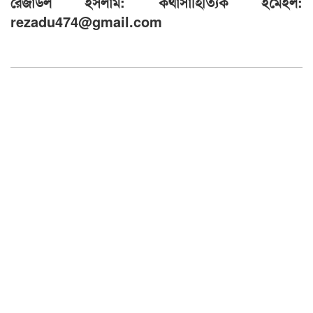
রেজাউল ইসলাম: কথাসাহিত্যিক ইমেইল:
rezadu474@gmail.com