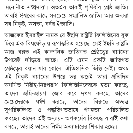
'মনোনীত সম্প্রদায়'। অতএব তারাই পৃথিবীর শ্রেষ্ঠ জাতি।
তারাই ঈশ্বরের কাছে সবচেয়ে সম্মানিত জাতি। আর অন্যরা
সব নিকৃষ্ট, অসভ্য, বর্বর ইত্যাদি।
আজকের ইসরাইল নামক যে ইহুদি রাষ্ট্রটি ফিলিস্তিনের বুক
চিরে এক বিষফোঁড়ায় রূপান্তরিত হয়েছে, সেই ইহুদি রাষ্ট্রটি
আজ বস্তুত এই কাল্পনিক জাতিগত শ্রেষ্ঠত্বের বয়ানের
উপরেই দাঁড়িয়ে আছে। এটি এমন একটি জাতিগত
শ্রেষ্ঠত্বের বয়ান যার কোনো ঐতিহাসিক ভিত্তি নেই।‌ অথচ
এই নিকৃষ্ট বয়ানের উপরে ভর করেই তারা প্রতিদিন
অগণিত নিরীহ-নিরপরাধ ফিলিস্তিনিদেরকে হত্যা করছে,
তাদের জমি-জায়গা জোর করে দখল করছে, তাদের
মেয়েদেরকে ধর্ষণ করছে, তাদের বিরুদ্ধে অত্যন্ত
সুপরিকল্পিত ও পদ্ধতিগতভাবে গণহত্যা পরিচালিত
করছে। তাদের এই অন্যায়- অপকর্মের বিরুদ্ধে যারাই কথা
বলছে, তারাই তাদের নির্মম অত্যাচারের শিকার হচ্ছে।