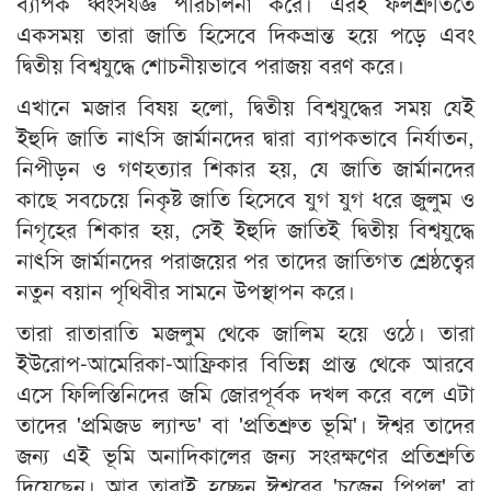
ব্যাপক ধ্বংসযজ্ঞ পরিচালনা করে। এরই ফলশ্রুতিতে
একসময় তারা জাতি হিসেবে দিকভ্রান্ত হয়ে পড়ে এবং
দ্বিতীয় বিশ্বযুদ্ধে শোচনীয়ভাবে পরাজয় বরণ করে।
এখানে মজার বিষয় হলো, দ্বিতীয় বিশ্বযুদ্ধের সময় যেই
ইহুদি জাতি নাৎসি জার্মানদের দ্বারা ব্যাপকভাবে নির্যাতন,
নিপীড়ন ও গণহত্যার শিকার হয়, যে জাতি জার্মানদের
কাছে সবচেয়ে নিকৃষ্ট জাতি হিসেবে যুগ যুগ ধরে জুলুম ও
নিগৃহের শিকার হয়, সেই ইহুদি জাতিই দ্বিতীয় বিশ্বযুদ্ধে
নাৎসি জার্মানদের পরাজয়ের পর তাদের জাতিগত শ্রেষ্ঠত্বের
নতুন বয়ান পৃথিবীর সামনে উপস্থাপন করে।
তারা রাতারাতি মজলুম থেকে জালিম হয়ে ওঠে। তারা
ইউরোপ-আমেরিকা-আফ্রিকার বিভিন্ন প্রান্ত থেকে আরবে
এসে ফিলিস্তিনিদের জমি জোরপূর্বক দখল করে বলে এটা
তাদের 'প্রমিজড ল্যান্ড' বা 'প্রতিশ্রুত ভূমি'। ঈশ্বর তাদের
জন্য এই ভূমি অনাদিকালের জন্য সংরক্ষণের প্রতিশ্রুতি
দিয়েছেন। আর তারাই হচ্ছেন ঈশ্বরের 'চুজেন পিপল' বা