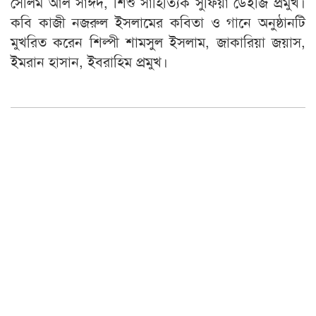
সেলিম আল সাঈদ, শিশু সাহিত্যিক সুফিয়া ডেইজি প্রমুখ।
কবি কাজী নজরুল ইসলামের কবিতা ও গানে অনুষ্ঠানটি
মুখরিত করেন শিল্পী শামসুল ইসলাম, জাকারিয়া জয়াস,
ইমরান হাসান, ইবরাহিম প্রমুখ।