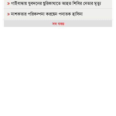
গাইবান্ধায় যুবদলের ছুরিকাঘাতে আহত শিবির নেতার মৃত্যু
নাশকতার পরিকল্পনা করছেন পলাতক হাসিনা
সব খবর
ভারতে যেভাবে দিন কাটাচ্ছেন পলাতক আ.লীগ নেতারা
দৃশ্যমান অগ্রগতি নেই বিপ্লবীদের ওপর হামলা ও হত্যার বিচার
সরকার গণভোটের রায় নিয়ে বিশ্বাসঘাতকতা করেছে: নাহিদ
রাজশাহীতে (ওয়াটসফেম)-এর উদ্যোগে বৃক্ষরোপণ কর্মসূচি
অনুষ্ঠিত
জুলাই গণঅভ্যুত্থান দিবসে ইসলামী ব্যাংক হাসপাতালের
আলোচনা
আ.লীগের কাউকে জামায়াতে যুক্ত করতে কেন্দ্রের অনুমতি
লাগবে: আমির
মেহেরপুর সীমান্তে ৫ জনকে পুশইনের চেষ্টা রুখে দিল বিজিবি
বন্যায় ক্ষতিগ্রস্ত ১০০ পরিবারকে নতুন ঘর দেবেন প্রধানমন্ত্রী