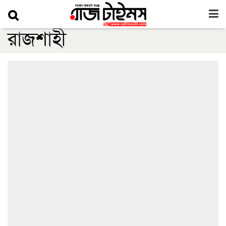
রাজশাহী