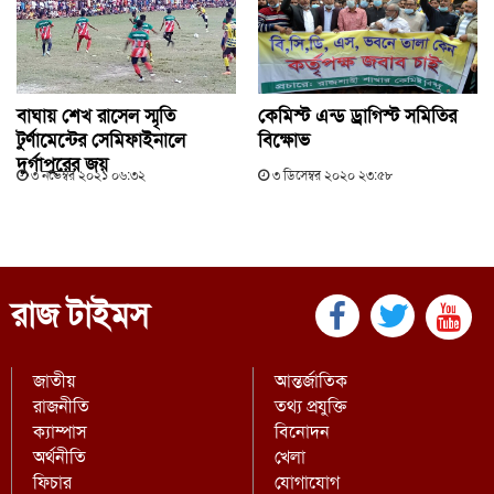
বাঘায় শেখ রাসেল স্মৃতি
কেমিস্ট এন্ড ড্রাগিস্ট সমিতির
টুর্ণামেন্টের সেমিফাইনালে
বিক্ষোভ
দুর্গাপুরের জয়
৩ নভেম্বর ২০২১ ০৬:৩২
৩ ডিসেম্বর ২০২০ ২৩:৫৮
রাজ টাইমস
জাতীয়
আন্তর্জাতিক
রাজনীতি
তথ্য প্রযুক্তি
ক্যাম্পাস
বিনোদন
অর্থনীতি
খেলা
ফিচার
যোগাযোগ