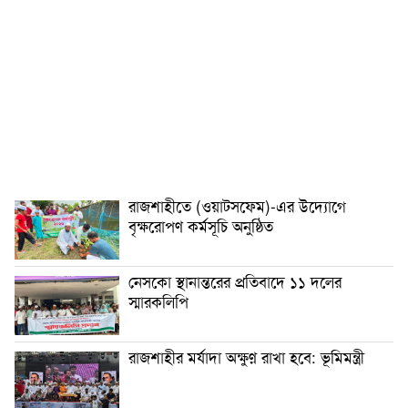
রাজশাহীতে (ওয়াটসফেম)-এর উদ্যোগে
বৃক্ষরোপণ কর্মসূচি অনুষ্ঠিত
নেসকো স্থানান্তরের প্রতিবাদে ১১ দলের
স্মারকলিপি
রাজশাহীর মর্যাদা অক্ষুণ্ন রাখা হবে: ভূমিমন্ত্রী