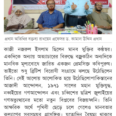
প্রধান অতিথির বক্তব্য রাখছেন প্রফেসর ড. কামাল উদ্দিন প্রধান
কাজী নজরুল ইসলাম ছিলেন মানব মুক্তির কণ্ঠস্বর।
একদিকে অন্যায় অত্যাচারের বিরুদ্ধে বজ্রকঠিন অন্যদিকে
মানবিক মূল্যবোধে জারিত একজন প্রেমসিক্ত কবিপুরুষ।
তাইতো শুধু ব্রিটিশ বিরোধী সংগ্রামে ঝলছে উঠেছিলেন
তিনি। সেই আলোয় আলোকিত হয়ে উঠেছিলোপাকিস্তানের
আজাদী আন্দোলন, ১৯৭১ সালের মহান মুক্তিযুদ্ধ,
নব্বইয়ের গণআন্দোলন এবং চব্বিশের ছত্রিশ জুলাইয়ের
গণঅভ্যুত্থানের মতো নতুন বিপ্লবের বিজয়ধ্বনি। তিনি
আক্ষরিক অর্থে পৃথিবী ছেড়ে চলে গেলেও মানবতার
কল্যাণের সবসময়ব প্রাসঙ্গিক। যতোদিন বৈষম্য থাকবে